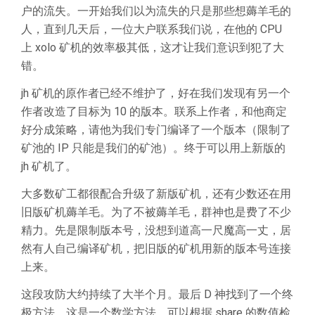
户的流失。一开始我们以为流失的只是那些想薅羊毛的
人，直到几天后，一位大户联系我们说，在他的 CPU
上 xolo 矿机的效率极其低，这才让我们意识到犯了大
错。
jh 矿机的原作者已经不维护了，好在我们发现有另一个
作者改造了目标为 10 的版本。联系上作者，和他商定
好分成策略，请他为我们专门编译了一个版本（限制了
矿池的 IP 只能是我们的矿池）。终于可以用上新版的
jh 矿机了。
大多数矿工都很配合升级了新版矿机，还有少数还在用
旧版矿机薅羊毛。为了不被薅羊毛，群神也是费了不少
精力。先是限制版本号，没想到道高一尺魔高一丈，居
然有人自己编译矿机，把旧版的矿机用新的版本号连接
上来。
这段攻防大约持续了大半个月。最后 D 神找到了一个终
极方法，这是一个数学方法，可以根据 share 的数值检