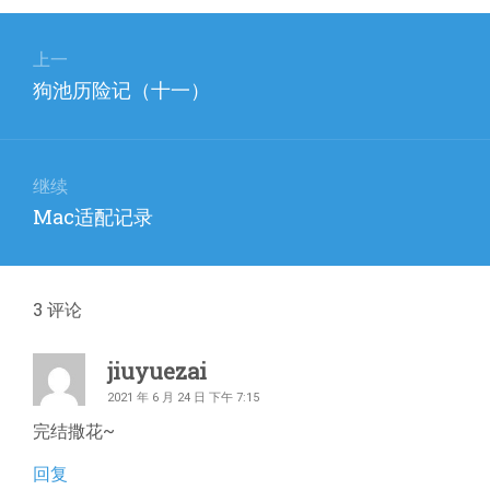
文
章
上一
上
狗池历险记（十一）
导
篇
航
文
章：
继续
下
Mac适配记录
篇
文
章：
3
评论
jiuyuezai
2021 年 6 月 24 日 下午 7:15
完结撒花~
回复