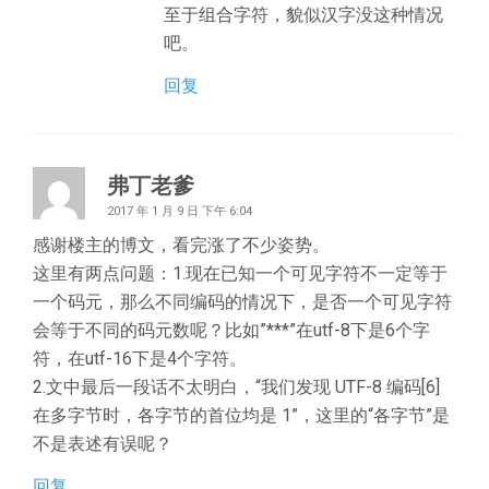
至于组合字符，貌似汉字没这种情况
吧。
回复
弗丁老爹
2017 年 1 月 9 日 下午 6:04
感谢楼主的博文，看完涨了不少姿势。
这里有两点问题：1.现在已知一个可见字符不一定等于
一个码元，那么不同编码的情况下，是否一个可见字符
会等于不同的码元数呢？比如”***”在utf-8下是6个字
符，在utf-16下是4个字符。
2.文中最后一段话不太明白，“我们发现 UTF-8 编码[6]
在多字节时，各字节的首位均是 1”，这里的“各字节”是
不是表述有误呢？
回复