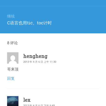
篇
航
文
章：
继续
下
C语言也用tic、toc计时
篇
文
章：
8
评论
hengheng
2013 年 4 月 6 日 上午 11:30
哥来顶
回复
lex
2013 年 4 月 6 日 下午 6:49