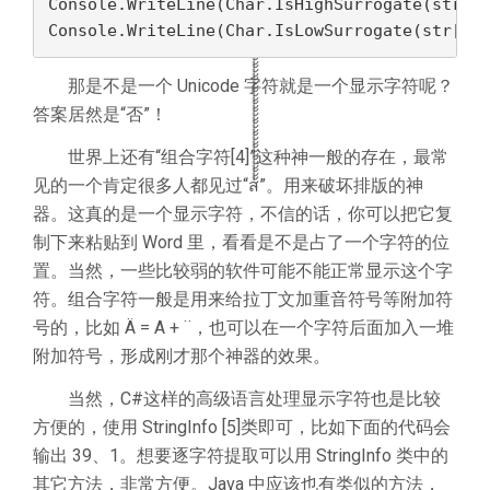
Console.WriteLine(Char.IsHighSurrogate(str[0]
Console.WriteLine(Char.IsLowSurrogate(str[1]
那是不是一个 Unicode 字符就是一个显示字符呢？
答案居然是“否”！
世界上还有“组合字符[4]”这种神一般的存在，最常
见的一个肯定很多人都见过“ส้้้้้้้้้้้้้้้้้้้้้้้้้้้้้้้้้้้้้้”。用来破坏排版的神
器。这真的是一个显示字符，不信的话，你可以把它复
制下来粘贴到 Word 里，看看是不是占了一个字符的位
置。当然，一些比较弱的软件可能不能正常显示这个字
符。组合字符一般是用来给拉丁文加重音符号等附加符
号的，比如 Ä = A + ¨，也可以在一个字符后面加入一堆
附加符号，形成刚才那个神器的效果。
当然，C#这样的高级语言处理显示字符也是比较
方便的，使用 StringInfo [5]类即可，比如下面的代码会
输出 39、1。想要逐字符提取可以用 StringInfo 类中的
其它方法，非常方便。Java 中应该也有类似的方法，