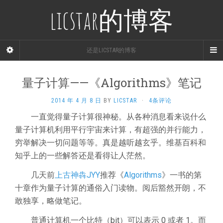
licstar的博客
还是LICSTAR的博客
量子计算——《Algorithms》笔记
2014 年 4 月 8 日
BY
LICSTAR
·
4条评论
一直觉得量子计算很神秘。从各种消息看来说什么
量子计算机利用平行宇宙来计算，有超强的并行能力，
穷举解决一切问题等等。真是越听越玄乎。维基百科和
知乎上的一些解答还是看得让人茫然。
几天前
上古神犇JYY
推荐《
Algorithms
》一书的第
十章作为量子计算的通俗入门读物。阅后豁然开朗，不
敢独享，略做笔记。
普通计算机一个比特（bit）可以表示 0 或者 1。而