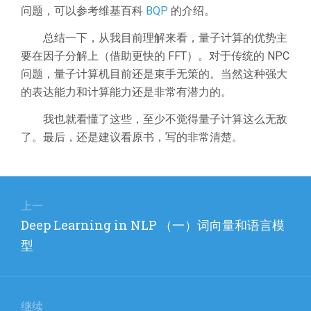
问题，可以参考维基百科
BQP
的介绍。
总结一下，从我目前理解来看，量子计算的优势主
要在因子分解上（借助更快的 FFT）。对于传统的 NPC
问题，量子计算机目前还是束手无策的。当然这种强大
的表达能力和计算能力还是非常有潜力的。
我也就看懂了这些，至少不觉得量子计算这么无敌
了。最后，还是建议看原书，写的非常清楚。
文
章
上一
上
Deep Learning in NLP （一）词向量和语言模
导
篇
型
航
文
章：
继续