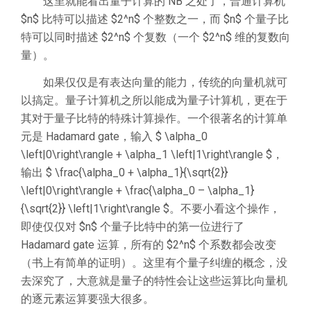
这里就能看出量子计算的 NB 之处了，普通计算机
$n$ 比特可以描述 $2^n$ 个整数之一，而 $n$ 个量子比
特可以同时描述 $2^n$ 个复数（一个 $2^n$ 维的复数向
量）。
如果仅仅是有表达向量的能力，传统的向量机就可
以搞定。量子计算机之所以能成为量子计算机，更在于
其对于量子比特的特殊计算操作。一个很著名的计算单
元是 Hadamard gate，输入 $ \alpha_0
\left|0\right\rangle + \alpha_1 \left|1\right\rangle $，
输出 $ \frac{\alpha_0 + \alpha_1}{\sqrt{2}}
\left|0\right\rangle + \frac{\alpha_0 – \alpha_1}
{\sqrt{2}} \left|1\right\rangle $。不要小看这个操作，
即使仅仅对 $n$ 个量子比特中的第一位进行了
Hadamard gate 运算，所有的 $2^n$ 个系数都会改变
（书上有简单的证明）。这里有个量子纠缠的概念，没
去深究了，大意就是量子的特性会让这些运算比向量机
的逐元素运算要强大很多。