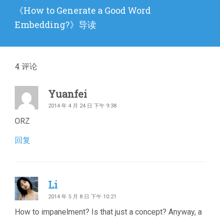
下
《How to Generate a Good Word
篇
Embedding?》导读
文
章：
4
评论
Yuanfei
2014 年 4 月 24 日 下午 9:38
ORZ
回复
Li
2014 年 5 月 8 日 下午 10:21
How to impanelment? Is that just a concept? Anyway, a