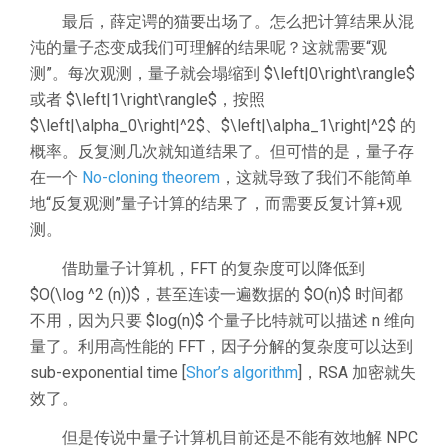
最后，薛定谔的猫要出场了。怎么把计算结果从混
沌的量子态变成我们可理解的结果呢？这就需要“观
测”。每次观测，量子就会塌缩到 $\left|0\right\rangle$
或者 $\left|1\right\rangle$，按照
$\left|\alpha_0\right|^2$、$\left|\alpha_1\right|^2$ 的
概率。反复测几次就知道结果了。但可惜的是，量子存
在一个
No-cloning theorem
，这就导致了我们不能简单
地“反复观测”量子计算的结果了，而需要反复计算+观
测。
借助量子计算机，FFT 的复杂度可以降低到
$O(\log ^2 (n))$，甚至连读一遍数据的 $O(n)$ 时间都
不用，因为只要 $log(n)$ 个量子比特就可以描述 n 维向
量了。利用高性能的 FFT，因子分解的复杂度可以达到
sub-exponential time [
Shor’s algorithm
]，RSA 加密就失
效了。
但是传说中量子计算机目前还是不能有效地解 NPC