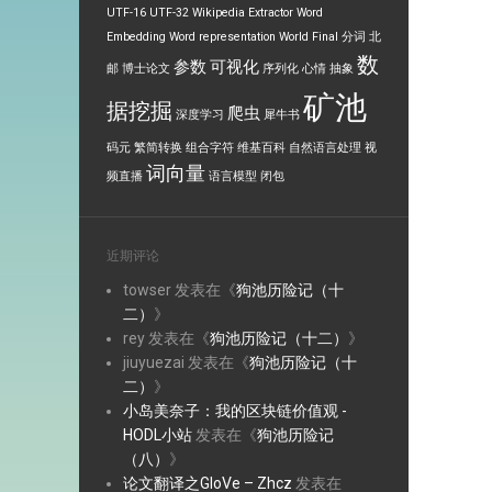
UTF-16
UTF-32
Wikipedia Extractor
Word
Embedding
Word representation
World Final
分词
北
数
参数
可视化
邮
博士论文
序列化
心情
抽象
矿池
据挖掘
爬虫
深度学习
犀牛书
码元
繁简转换
组合字符
维基百科
自然语言处理
视
词向量
频直播
语言模型
闭包
近期评论
towser
发表在《
狗池历险记（十
二）
》
rey
发表在《
狗池历险记（十二）
》
jiuyuezai
发表在《
狗池历险记（十
二）
》
小岛美奈子：我的区块链价值观 -
HODL小站
发表在《
狗池历险记
（八）
》
论文翻译之GloVe – Zhcz
发表在