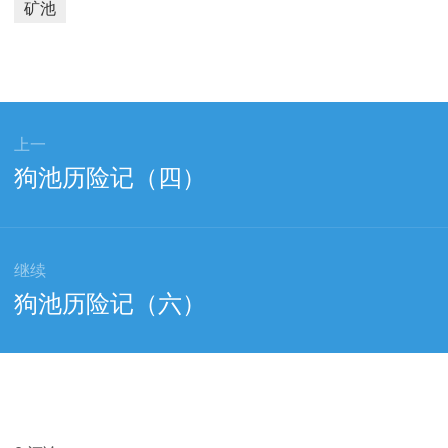
矿池
上一
上
狗池历险记（四）
篇
文
章：
继续
下
狗池历险记（六）
篇
文
章：