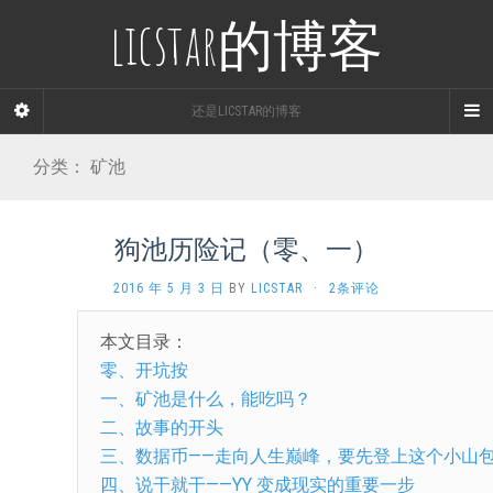
licstar的博客
还是LICSTAR的博客
分类：
矿池
狗池历险记（零、一）
2016 年 5 月 3 日
BY
LICSTAR
·
2条评论
本文目录：
零、开坑按
一、矿池是什么，能吃吗？
二、故事的开头
三、数据币——走向人生巅峰，要先登上这个小山
四、说干就干——YY 变成现实的重要一步