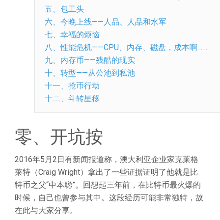
五、包工头
六、今晚上线——人品、人品和水军
七、幸福的烦恼
八、性能危机——CPU、内存、磁盘，成本啊……
九、内存币——残酷的现实
十、转型——从公池到私池
十一、抢币行动
十二、斗转星移
零、开坑按
2016年5月2日有新闻报道称，澳大利亚企业家克莱格·
莱特（Craig Wright）拿出了一些证据证明了他就是比
特币之父“中本聪”。回想起三年前，在比特币最火爆的
时候，自己也曾参与其中。这段经历可能非常独特，故
在此与大家分享。